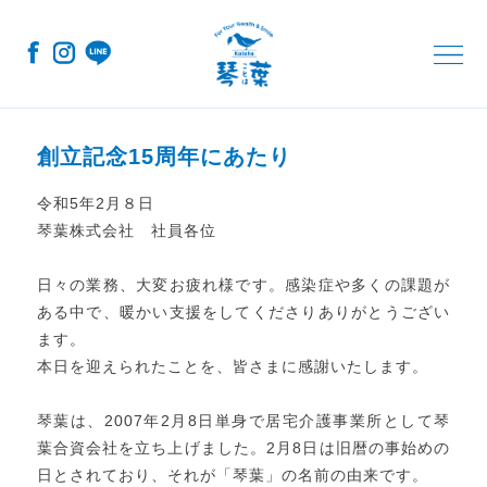
コ
ナ
ン
ビ
テ
ゲ
ン
ー
ツ
シ
へ
ョ
ス
ン
キ
に
創立記念15周年にあたり
ッ
移
プ
動
令和5年2月８日
琴葉株式会社 社員各位
日々の業務、大変お疲れ様です。感染症や多くの課題が
ある中で、暖かい支援をしてくださりありがとうござい
ます。
本日を迎えられたことを、皆さまに感謝いたします。
琴葉は、2007年2月8日単身で居宅介護事業所として琴
葉合資会社を立ち上げました。2月8日は旧暦の事始めの
日とされており、それが「琴葉」の名前の由来です。