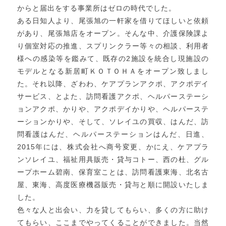
からと届出をする事業所はゼロの時代でした。
ある日知人より、尾張旭の一軒家を借りてほしいと依頼
があり、尾張旭店をオープン。そんな中、介護保険課よ
り個室対応の推進、スプリンクラー等々の相談、利用者
様への感染等を鑑みて、既存の2施設を統合し現施設の
モデルとなる新居町ＫＯＴＯＨＡをオープン致しまし
た。それ以降、ざわわ、ケアプランアクポ、アクポデイ
サービス、とよた、訪問看護アクポ、ヘルパーステーシ
ョンアクポ、かりや、アクポデイかりや、ヘルパーステ
ーションかりや、そして、ソレイユの買収、はんだ、訪
問看護はんだ、ヘルパーステーションはんだ、日進、
2015年には、株式会社へ商号変更、かにえ、ケアプラ
ンソレイユ、福祉用具販売・貸与コトー、西の杜、グル
ープホーム碧南、保育室ことは、訪問看護東海、北名古
屋、東海、高度医療機器販売・貸与と順に開設いたしま
した。
色々な人と出会い、力を貸してもらい、多くの方に助け
てもらい、ここまでやってくることができました。当然