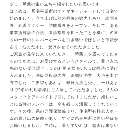
少し、琴葉の生い立ちを紹介したいと思います。
はじめは、居宅事業所のケアマネージャーとして自宅で
始めました。立ち上げ以前の同僚の協力もあり、訪問介
護、介護タクシー、訪問看護をオープン。そして、ある
事業所施設の介護、看護指導を担ったことを機に、名東
区の一軒のシルバーホームを引き継いでほしいと依頼が
あり、悩んだ末に、受けさせていただきました。
ご家族が見学に来ていただき、「琴葉」を選んでくださ
るのであれば、お受けするというスタイルで、受け入れ
先のない要介護４，５の利用者様を3名ほぼ同時に受け
入れました。呼吸器疾患の方、認知症の方、大声を出す
方でした。ご要望があれば、即日入所も受け、一月あま
りで9名の利用者様にご入居していただきました。3人の
スタッフとアルバイトで回しておりましたが、嬉しいこ
とに当時のメンバーは、今も残って活躍してくれていま
す。その後、県の介護保険係より、住宅型有料老人ホー
ムの届け出の依頼があり、すぐに県事務所に伺い登録を
お願いしました。当時は、潜りでやれば、監査は来ない