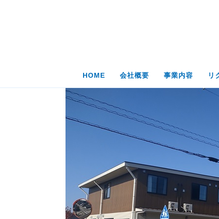
コ
ナ
ン
ビ
テ
ゲ
ン
ー
ツ
シ
へ
ョ
ス
ン
HOME
会社概要
事業内容
リ
キ
に
ッ
移
プ
動