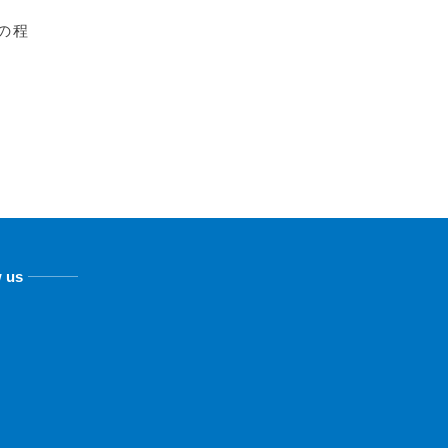
の程
w us