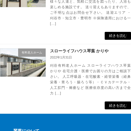
様々な人達と、気軽に交流を図ったり、入浴も
楽しめる施設です。 送り迎えもありますので、
ご不明な点はお問合せ下さい。 送迎エリア ・
刈谷市・知立市・豊明市 ※保険適用における一
[…]
続きを読む
スローライフハウス琴葉 かりや
有料老人ホーム
2022年1月31日
刈谷有料老人ホーム スローライフハウス琴葉
かりや 在宅介護・医療でお困りの方はご相談下
さい。 人工呼吸器・在宅酸素・経管栄養（経鼻
栄養・胃ろう・腸ろう等）・ＣＶカテーテル・
人工肛門・褥瘡など 医療依存度の高い方まで全
力 […]
続きを読む
琴葉について