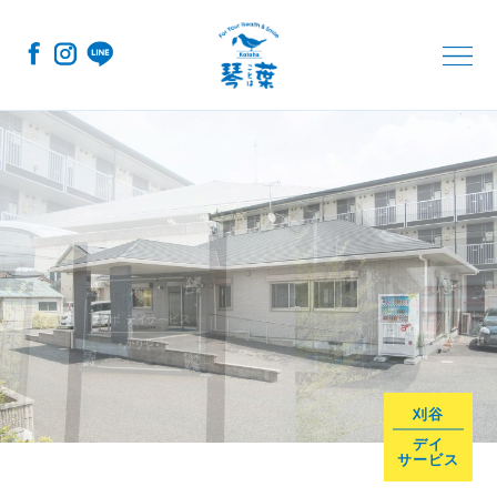
コ
ナ
ン
ビ
テ
ゲ
ン
ー
ツ
シ
へ
ョ
ス
ン
キ
に
ッ
移
プ
動
刈谷
デイ
サービス