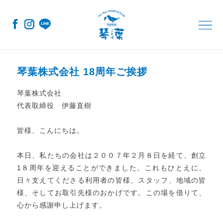
コ
ナ
ン
ビ
テ
ゲ
ン
ー
ツ
シ
へ
ョ
ス
ン
キ
に
琴葉株式会社 18周年ご挨拶
ッ
移
プ
動
琴葉株式会社
代表取締役 伊藤直樹
皆様、こんにちは。
本日、私たちの会社は２００７年２月８日を経て、創立
1８周年を迎えることができました。これもひとえに、
日々支えてくださる利用者の皆様、スタッフ、地域の皆
様、そしてお取引先様のおかげです。この場を借りて、
心から感謝申し上げます。