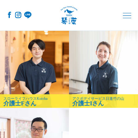
コ
ナ
ン
ビ
テ
ゲ
ン
ー
ツ
シ
へ
ョ
ス
ン
キ
に
ッ
移
プ
動
スローライフハウスKotoha
アクポデイサービス日進竹の山
介護士Fさん
介護士Iさん