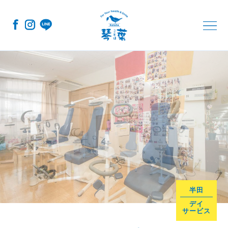
コ
ナ
ン
ビ
テ
ゲ
ン
ー
ツ
シ
へ
ョ
ス
ン
キ
に
ッ
移
プ
動
半田
デイ
サービス